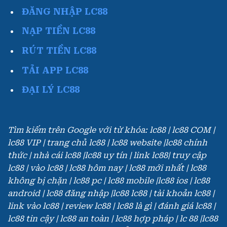
ĐĂNG NHẬP LC88
NẠP TIỀN LC88
RÚT TIỀN LC88
TẢI APP LC88
ĐẠI LÝ LC88
Tìm kiếm trên Google với từ khóa: lc88 | lc88 COM |
lc88 VIP | trang chủ lc88 | lc88 website |lc88 chính
thức | nhà cái lc88 |lc88 uy tín | link lc88| truy cập
lc88 | vào lc88 | lc88 hôm nay | lc88 mới nhất | lc88
không bị chặn | lc88 pc | lc88 mobile |lc88 ios | lc88
android | lc88 đăng nhập |lc88 lc88 | tài khoản lc88 |
link vào lc88 | review lc88 | lc88 là gì | đánh giá lc88 |
lc88 tin cậy | lc88 an toàn | lc88 hợp pháp | lc 88 |lc88