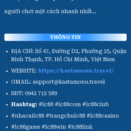
người chơi một cách nhanh nhất...
THÔNG TIN
ĐỊA CHỈ: Số 47, Đường D2, Phường 25, Quận
Bình Thạnh, TP. Hồ Chí Minh, Việt Nam
WEBSITE:
https://kastamonu.travel/
GMAIL:
support@kastamonu.travel
SĐT: 0942 713 589
Hashtag:
#lc88
#lc88com
#lc88club
#nhacailc88
#trangchulc88
#lc88casino
#lc88game
#lc88win
#lc88link