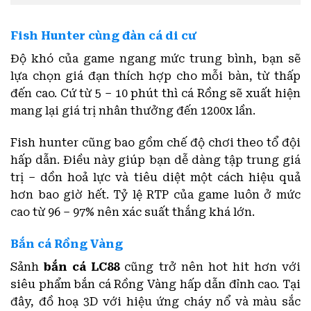
Fish Hunter cùng đàn cá di cư
Độ khó của game ngang mức trung bình, bạn sẽ
lựa chọn giá đạn thích hợp cho mỗi bàn, từ thấp
đến cao. Cứ từ 5 – 10 phút thì cá Rồng sẽ xuất hiện
mang lại giá trị nhân thưởng đến 1200x lần.
Fish hunter cũng bao gồm chế độ chơi theo tổ đội
hấp dẫn. Điều này giúp bạn dễ dàng tập trung giá
trị – dồn hoả lực và tiêu diệt một cách hiệu quả
hơn bao giờ hết. Tỷ lệ RTP của game luôn ở mức
cao từ 96 – 97% nên xác suất thắng khá lớn.
Bắn cá Rồng Vàng
Sảnh
bắn cá LC88
cũng trở nên hot hit hơn với
siêu phẩm bắn cá Rồng Vàng hấp dẫn đỉnh cao. Tại
đây, đồ hoạ 3D với hiệu ứng cháy nổ và màu sắc