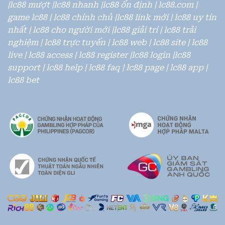
|lc88 mượt |lc88 nhanh |lc88 ổn định | lc88.com |
game lc88 | lc88 chính chủ |lc88 link mới | lc88 uy tín
nhất | lc88 cho người mới |lc88 giải trí | lc88 trải
nghiệm | lc88 trực tuyến | lc88 web | lc88 site | lc88
live | lc88 access | lc88 register |lc88 login |lc88
support | lc88 help | lc88 faq | lc88 page | lc88 app |
lc88 bet