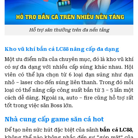
Hỗ trợ săn thưởng trên đa nền tảng
Kho vũ khí bắn cá LC88 nâng cấp đa dạng
Một ưu điểm nữa của chuyên mục, đó là kho vũ khí
có sự đa dạng với nhiều cấp súng khác nhau. Hội
viên có thể lựa chọn từ 6 loại đạn súng như đạn
nhỏ – laser cho đến súng liên thanh. Trong đó mỗi
loại có thể nâng cấp công suất bắn từ 3 – 5 lần một
cách dễ dàng. Ngoài ra, auto – fire cũng hỗ trợ rất
tốt trong việc săn Boss lớn.
Nhà cung cấp game săn cá hot
Để tạo nên sức hút đặc biệt của sảnh
bắn cá LC88
,
không thể nào không nhắc đến sự “góp mặt” của