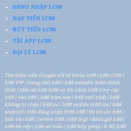
ĐĂNG NHẬP LC88
NẠP TIỀN LC88
RÚT TIỀN LC88
TẢI APP LC88
ĐẠI LÝ LC88
Tìm kiếm trên Google với từ khóa: lc88 | lc88 COM |
lc88 VIP | trang chủ lc88 | lc88 website |lc88 chính
thức | nhà cái lc88 |lc88 uy tín | link lc88| truy cập
lc88 | vào lc88 | lc88 hôm nay | lc88 mới nhất | lc88
không bị chặn | lc88 pc | lc88 mobile |lc88 ios | lc88
android | lc88 đăng nhập |lc88 lc88 | tài khoản lc88 |
link vào lc88 | review lc88 | lc88 là gì | đánh giá lc88 |
lc88 tin cậy | lc88 an toàn | lc88 hợp pháp | lc 88 |lc88