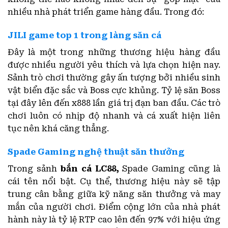
nhiều nhà phát triển game hàng đầu. Trong đó:
JILI game top 1 trong làng săn cá
Đây là một trong những thương hiệu hàng đầu
được nhiều người yêu thích và lựa chọn hiện nay.
Sảnh trò chơi thường gây ấn tượng bởi nhiều sinh
vật biển đặc sắc và Boss cực khủng. Tỷ lệ săn Boss
tại đây lên đến x888 lần giá trị đạn ban đầu. Các trò
chơi luôn có nhịp độ nhanh và cá xuất hiện liên
tục nên khá căng thẳng.
Spade Gaming nghệ thuật săn thưởng
Trong sảnh
bắn cá LC88,
Spade Gaming cũng là
cái tên nổi bật. Cụ thể, thương hiệu này sẽ tập
trung cân bằng giữa kỹ năng săn thưởng và may
mắn của người chơi. Điểm cộng lớn của nhà phát
hành này là tỷ lệ RTP cao lên đến 97% với hiệu ứng