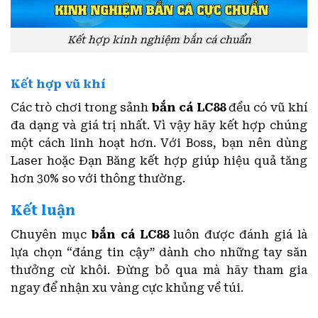
Kết hợp kinh nghiệm bắn cá chuẩn
Kết hợp vũ khí
Các trò chơi trong sảnh
bắn cá LC88
đều có vũ khí
đa dạng và giá trị nhất. Vì vậy hãy kết hợp chúng
một cách linh hoạt hơn. Với Boss, bạn nên dùng
Laser hoặc Đạn Băng kết hợp giúp hiệu quả tăng
hơn 30% so với thông thường.
Kết luận
Chuyên mục
bắn cá LC88
luôn được đánh giá là
lựa chọn “đáng tin cậy” dành cho những tay săn
thưởng cừ khôi. Đừng bỏ qua mà hãy tham gia
ngay để nhận xu vàng cực khủng về túi.