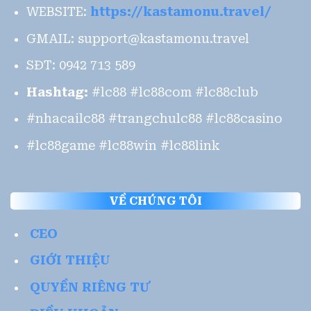
WEBSITE:
https://kastamonu.travel/
GMAIL:
support@kastamonu.travel
SĐT: 0942 713 589
Hashtag:
#lc88
#lc88com
#lc88club
#nhacailc88
#trangchulc88
#lc88casino
#lc88game
#lc88win
#lc88link
VỀ CHÚNG TÔI
CEO
GIỚI THIỆU
QUYỀN RIÊNG TƯ