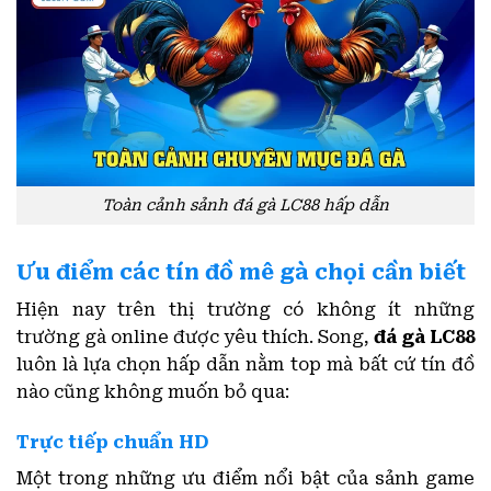
Toàn cảnh sảnh đá gà LC88 hấp dẫn
Ưu điểm các tín đồ mê gà chọi cần biết
Hiện nay trên thị trường có không ít những
trường gà online được yêu thích. Song,
đá gà LC88
luôn là lựa chọn hấp dẫn nằm top mà bất cứ tín đồ
nào cũng không muốn bỏ qua:
Trực tiếp chuẩn HD
Một trong những ưu điểm nổi bật của sảnh game