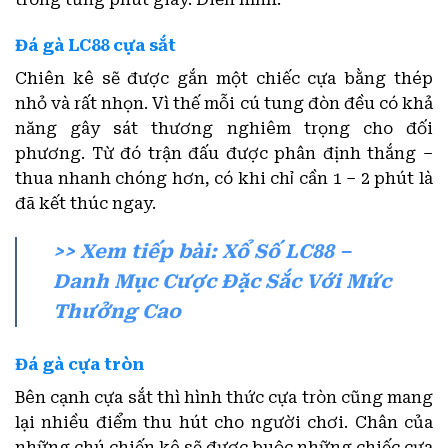
Đá gà LC88 cựa sắt
Chiên kê sẽ được gắn một chiếc cựa bằng thép
nhỏ và rất nhọn. Vì thế mỗi cú tung đòn đều có khả
năng gây sát thương nghiêm trọng cho đối
phương. Từ đó trận đấu được phân định thắng –
thua nhanh chóng hơn, có khi chỉ cần 1 – 2 phút là
đã kết thúc ngay.
>> Xem tiếp bài:
Xổ Số LC88 –
Danh Mục Cược Đặc Sắc Với Mức
Thưởng Cao
Đá gà cựa tròn
Bên cạnh cựa sắt thì hình thức cựa tròn cũng mang
lại nhiều điểm thu hút cho người chơi. Chân của
những chú chiến kê sẽ được buộc những chiếc cựa