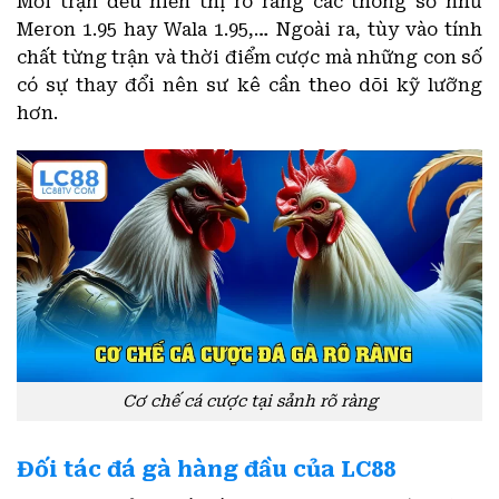
Mỗi trận đều hiển thị rõ ràng các thông số như
Meron 1.95 hay Wala 1.95,… Ngoài ra, tùy vào tính
chất từng trận và thời điểm cược mà những con số
có sự thay đổi nên sư kê cần theo dõi kỹ lưỡng
hơn.
Cơ chế cá cược tại sảnh rõ ràng
Đối tác đá gà hàng đầu của LC88